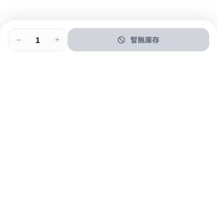
暫無庫存
即時門店取
門店取
送貨上門
最快1小時取貨
購物後可於260+分店取貨
購物滿$600免運費
關於我們
購物指南
支付方式
加入JFUN會員 立即下載