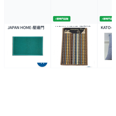
⚡️即時門店取
⚡️即時門店取
JAPAN HOME-壓邊門
JAPAN HOME-炫彩地
KATO
口膠墊綠色40X60CM
墊 37X57CM
41X41C
$29.9
$15.9
$39.
全場買4送1(共選5件商品)
全場買4送1(共選5件商品)