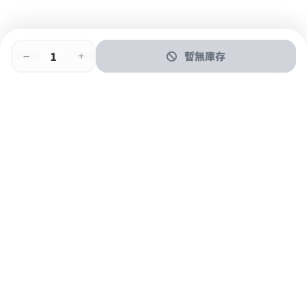
暫無庫存
即時門店取
門店取
送貨上門
最快1小時取貨
購物後可於260+分店取貨
購物滿$600免運費
關於我們
購物指南
支付方式
加入JFUN會員 立即下載