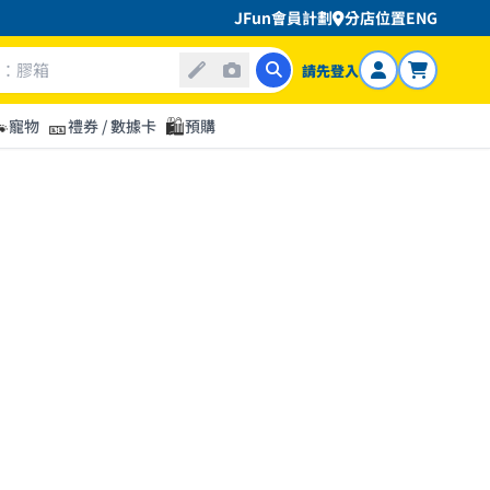
JFun會員計劃
分店位置
ENG
請先登入

🎫
🛍️
寵物
禮券 / 數據卡
預購