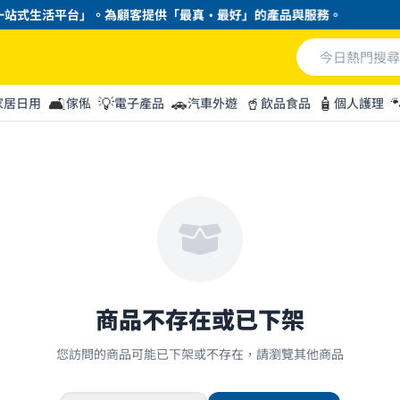
站式生活平台」。為顧客提供「最真・最好」的產品與服務。
🛋️
💡
🚗
🥤
🧴

家居日用
傢俬
電子產品
汽車外遊
飲品食品
個人護理
商品不存在或已下架
您訪問的商品可能已下架或不存在，請瀏覽其他商品