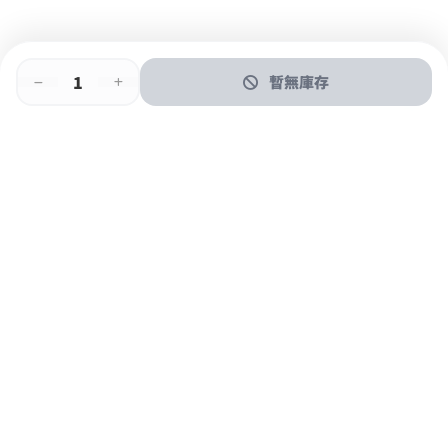
暫無庫存
即時門店取
門店取
送貨上門
最快1小時取貨
購物後可於260+分店取貨
購物滿$600免運費
關於我們
購物指南
支付方式
加入JFUN會員 立即下載