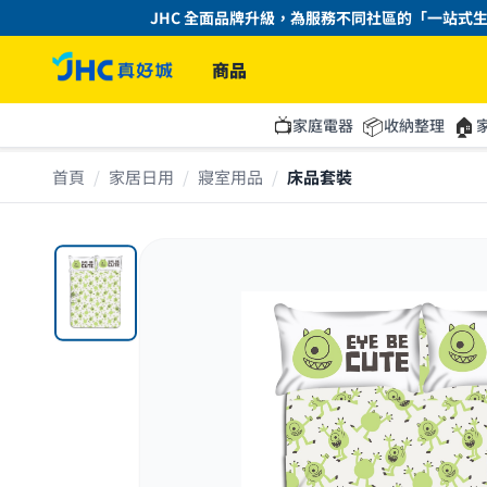
JHC 全面品牌升級，為服務不同社區的「一站式生活平
商品
📺
📦
🏠
家庭電器
收納整理
首頁
/
家居日用
/
寢室用品
/
床品套裝