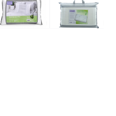
8.0
$88.0
$11
$99.9
$109.0
特價
全場買
買4送1(共選5件商品)
全場買4送1(共選5件商品)