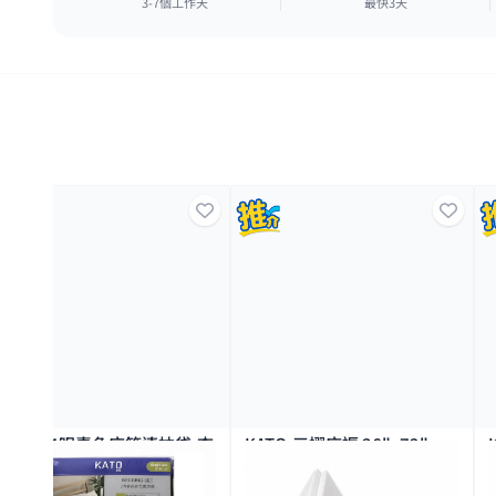
3-7個工作天
最快3天
⚡️即
ATO-三摺床褥 36"x72"
KATO-三摺床褥30"x72"
KA