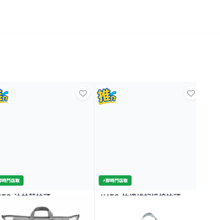
門店取
⚡️即時門
TO-竹纖維記憶棉枕頭
KATO-舒適單人印花冷氣被
KAT
150X200CM