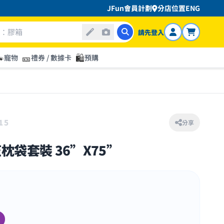
JFun會員計劃
分店位置
ENG
請先登入

🎫
🛍️
寵物
禮券 / 數據卡
預購
15
分享
袋套裝 36”X75”