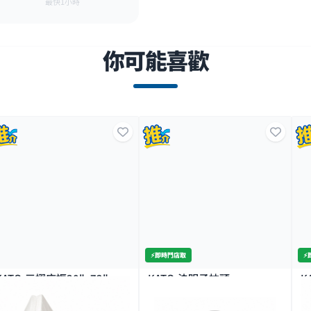
最快1小時
你可能喜歡
時門店取
⚡️即時門店取
⚡️即時
TO-決明子枕頭
KATO-油甘葉枕頭
KA