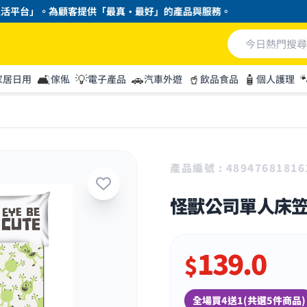
台」。為顧客提供「最真・最好」的產品與服務。
🛋️
💡
🚗
🥤
🧴

家居日用
傢俬
電子產品
汽車外遊
飲品食品
個人護理
產品編號 : 48947681816
怪獸公司單人床笠枕
139.0
$
全場買4送1(共選5件商品)