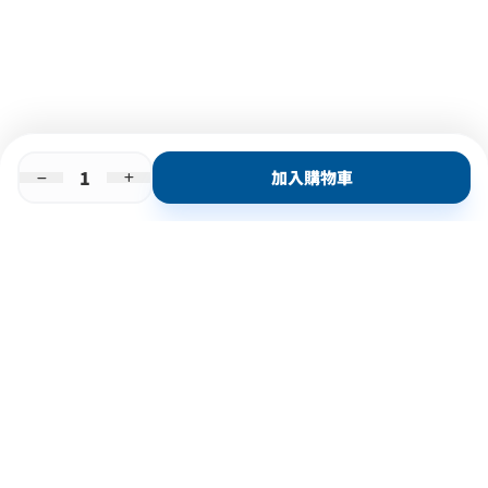
加入購物車
即時門店取
門店取
送貨上門
最快1小時取貨
購物後可於260+分店取貨
購物滿$600免運費
關於我們
購物指南