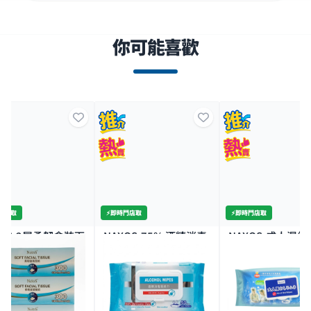
你可能喜歡
時門店取
⚡️即時門店取
⚡️即時門店取
XOS-2層柔韌盒裝面
NAXOS-75% 酒精消毒
NAXOS-成人濕紙
盒裝
濕紙巾50片
80S
8K+
18K+
0.0
$12.0
$12.0
全場買4送1(共選5件商品)
全場買4送1(共選5件商品)
3件價 $29/3