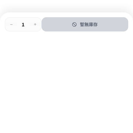
暫無庫存
即時門店取
門店取
送貨上門
最快1小時取貨
購物後可於260+分店取貨
購物滿$600免運費
關於我們
購物指南
支付方式
加入JFUN會員 立即下載