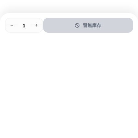
暫無庫存
即時門店取
門店取
送貨上門
最快1小時取貨
購物後可於260+分店取貨
購物滿$600免運費
關於我們
購物指南
支付方式
加入JFUN會員 立即下載