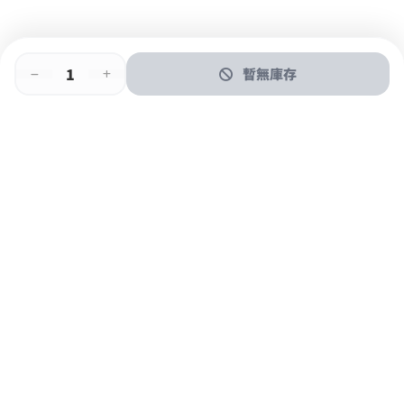
暫無庫存
即時門店取
門店取
送貨上門
最快1小時取貨
購物後可於260+分店取貨
購物滿$600免運費
關於我們
購物指南
支付方式
加入JFUN會員 立即下載