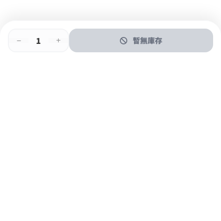
暫無庫存
即時門店取
門店取
送貨上門
最快1小時取貨
購物後可於260+分店取貨
購物滿$600免運費
關於我們
購物指南
支付方式
加入JFUN會員 立即下載