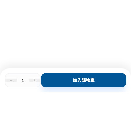
加入購物車
即時門店取
門店取
送貨上門
最快1小時取貨
購物後可於260+分店取貨
購物滿$600免運費