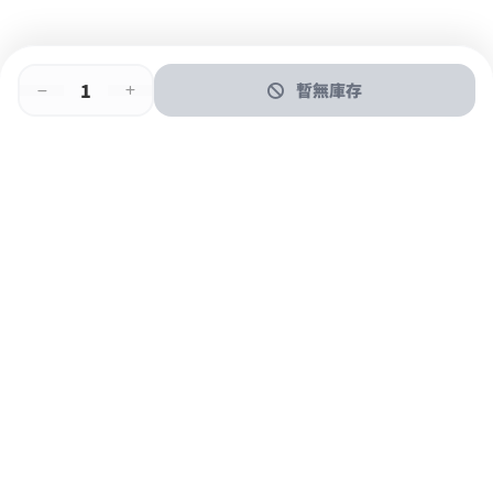
暫無庫存
即時門店取
門店取
送貨上門
最快1小時取貨
購物後可於260+分店取貨
購物滿$600免運費
關於我們
購物指南
支付方式
加入JFUN會員 立即下載