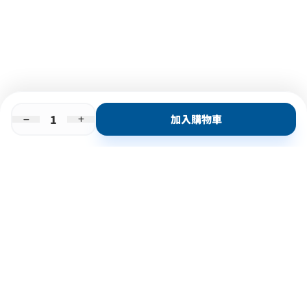
加入購物車
即時門店取
門店取
送貨上門
最快1小時取貨
購物後可於260+分店取貨
購物滿$600免運費
關於我們
購物指南