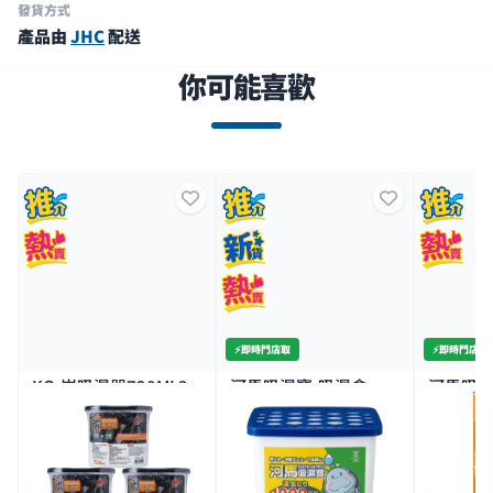
發貨方式
產品由
JHC
配送
你可能喜歡
⚡️即時門店取
⚡️即時門店取
KO-炭吸濕器720ML3
河馬吸濕寶-吸濕盒
河馬吸濕
個裝
1000ML
類專用吸
7K+
500+
500+
$17.9
$10.9
$19.
$21.9
特價
3件價 $26/3
2件價 $28