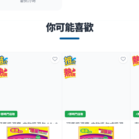
最快1小時
你可能喜歡
⚡️即時門店取
⚡️即時門店取
⚡
河馬吸濕寶-衣物吸濕包 10+2
河馬吸濕寶-衣物掛勾式吸濕
克
包
包 2包
4
1K+
1K+