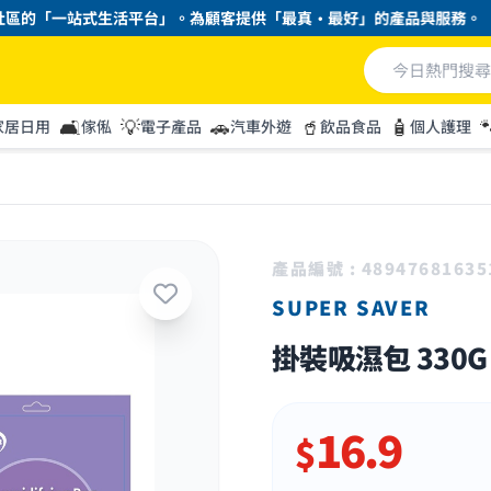
區的「一站式生活平台」。為顧客提供「最真・最好」的產品與服務。
🛋️
💡
🚗
🥤
🧴

家居日用
傢俬
電子產品
汽車外遊
飲品食品
個人護理
產品編號 : 48947681635
SUPER SAVER
掛裝吸濕包 330G 
16.9
$