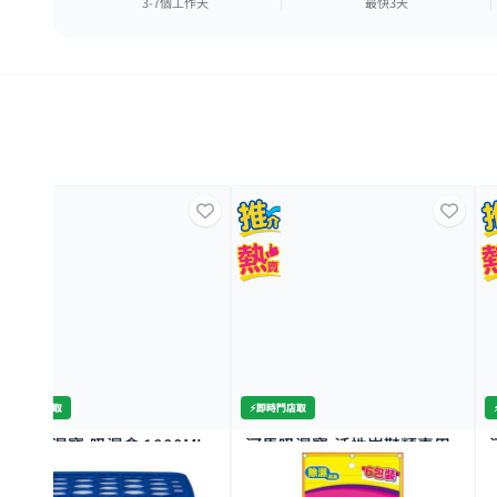
3-7個工作天
最快3天
⚡️即時門店取
⚡️即時門店取
河馬吸濕寶-吸濕盒 1000ML
河馬吸濕寶-活性炭鞋類專用
吸濕包6包
500+
500+