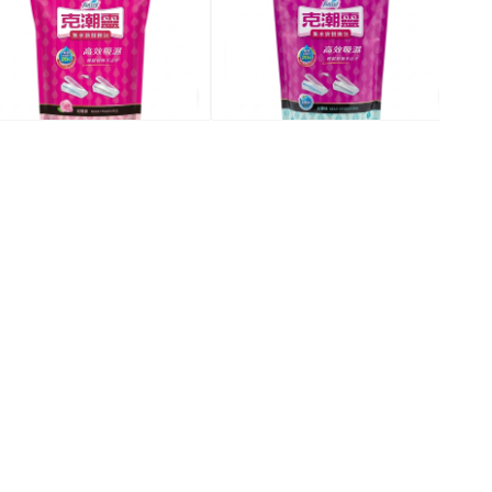
22.9
$22.9
$
全場買4送1(共選5件商品)
全場買4送1(共選5件商品)
特
全