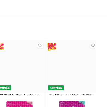
️即時門店取
⚡️即時門店取
⚡️
潮靈-玫瑰香集水袋補充包
克潮靈-集水袋替換包除霉味
C
00MLX3包
400MLX3包
5
2K+
2K+