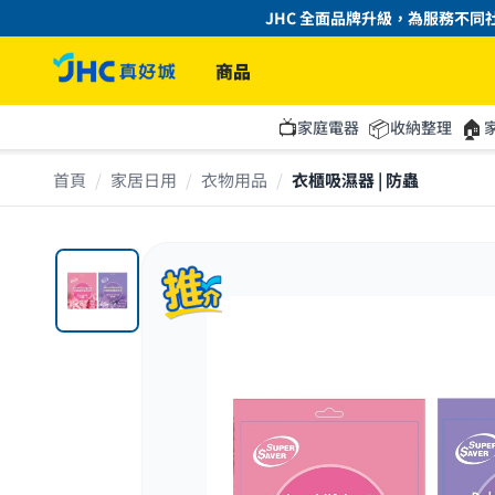
JHC 全面品牌升級，為服務不同社
商品
📺
📦
🏠
家庭電器
收納整理
首頁
/
家居日用
/
衣物用品
/
衣櫃吸濕器 | 防蟲