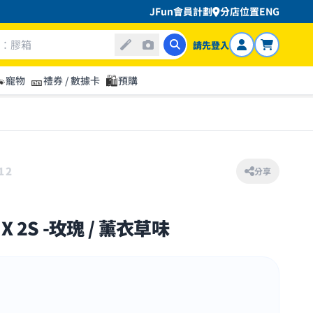
JFun會員計劃
分店位置
ENG
請先登入

🎫
🛍️
寵物
禮券 / 數據卡
預購
12
分享
X 2S -玫瑰 / 薰衣草味