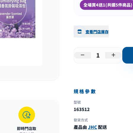
全場買4送1(共選5件商品)
查看門店庫存
規格參數
型號
163512
發貨方式
產品由
JHC
配送
即時門店取