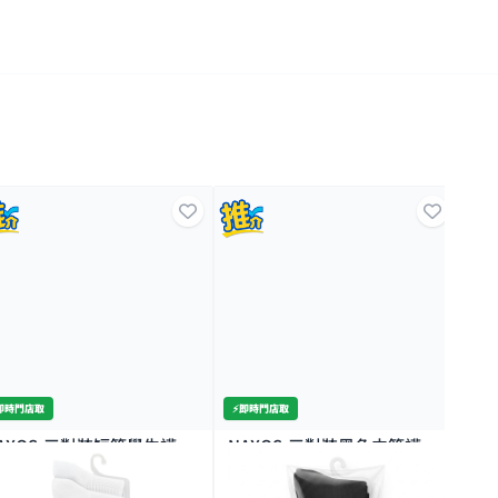
️即時門店取
⚡️即時門店取
⚡️
AXOS-三對裝短筒學生襪
NAXOS-三對裝黑色中筒襪
NA
4/26
27/28