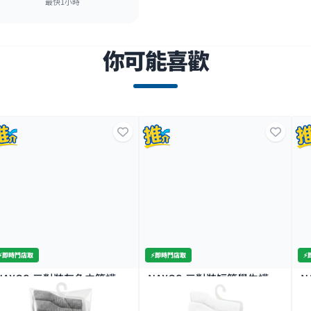
最快1小時
你可能喜歡
⚡️即時門店取
⚡️即時門店取
⚡
NAXOS-三對裝灰色中筒襪
NAXOS-三對裝短筒學生襪
N
27/28
22/24
2