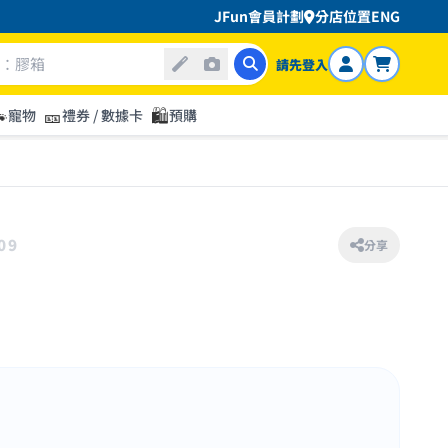
JFun會員計劃
分店位置
ENG
請先登入

🎫
🛍️
寵物
禮券 / 數據卡
預購
09
分享