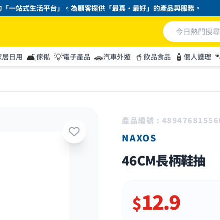
一站式生活平台」。為顧客提供「最真・最好」的產品與服務。
🛋️
💡
🚗
🥤
🧴

家居日用
傢俬
電子產品
汽車外遊
飲品食品
個人護理
產品編號 : 48947681556
NAXOS
46CM長柄鞋抽
12.9
$