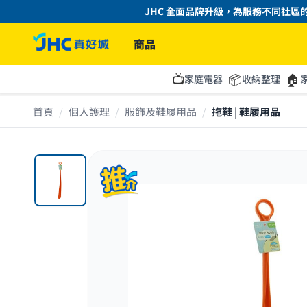
JHC 全面品牌升級，為服務不同社區的「
商品
📺
📦
🏠
家庭電器
收納整理
首頁
/
個人護理
/
服飾及鞋履用品
/
拖鞋 | 鞋履用品