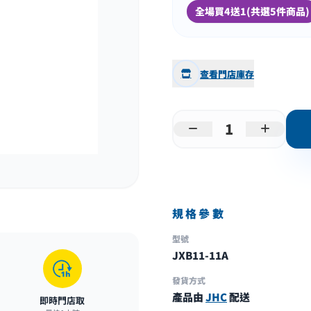
全場買4送1(共選5件商品)
查看門店庫存
規格參數
型號
JXB11-11A
發貨方式
產品由
JHC
配送
即時門店取