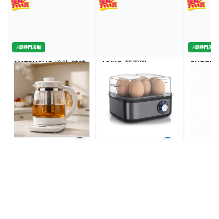
⚡️即時門店取
⚡️即時門店取
MATSUSHO 松井-玻璃
MYKO-蒸蛋器
SUPER 
電養生壺-備燉煮功能
家用濕巾
1.5L
$120.0
$169.0
$10.
$169.0
特價
全場買4送1(共選5件商品)
特價