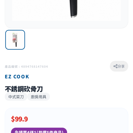
分享
產品編號 : 4894768147604
EZ COOK
不銹鋼砍骨刀
中式菜刀
廚房用具
$
99.9
全場買4送1(共選5件商品)