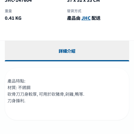
重量
發貨方式
0.41 KG
產品由
JHC
配送
詳細介紹
產品特點:
材質: 不銹鋼
砍骨刀刀身較厚, 可用於砍豬骨,剁雞,鴨等.
刀身鋒利.