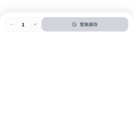
暫無庫存
即時門店取
門店取
送貨上門
最快1小時取貨
購物後可於260+分店取貨
購物滿$600免運費
關於我們
購物指南
支付方式
加入JFUN會員 立即下載