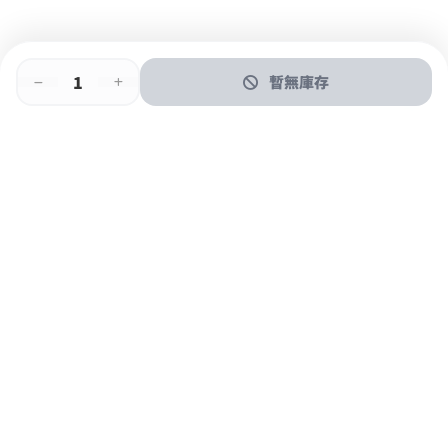
暫無庫存
即時門店取
門店取
送貨上門
最快1小時取貨
購物後可於260+分店取貨
購物滿$600免運費
關於我們
購物指南
支付方式
加入JFUN會員 立即下載