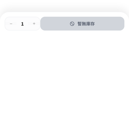
暫無庫存
即時門店取
門店取
送貨上門
最快1小時取貨
購物後可於260+分店取貨
購物滿$600免運費
關於我們
購物指南
支付方式
加入JFUN會員 立即下載