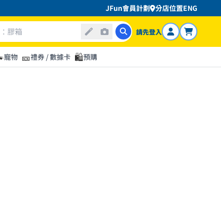
JFun會員計劃
分店位置
ENG
請先登入

🎫
🛍️
寵物
禮券 / 數據卡
預購