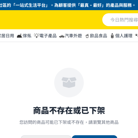
區的「一站式生活平台」。為顧客提供「最真・最好」的產品與服務。
🛋️
💡
🚗
🥤
🧴

家居日用
傢俬
電子產品
汽車外遊
飲品食品
個人護理
商品不存在或已下架
您訪問的商品可能已下架或不存在，請瀏覽其他商品