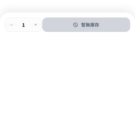
暫無庫存
即時門店取
門店取
送貨上門
最快1小時取貨
購物後可於260+分店取貨
購物滿$600免運費
關於我們
購物指南
支付方式
加入JFUN會員 立即下載