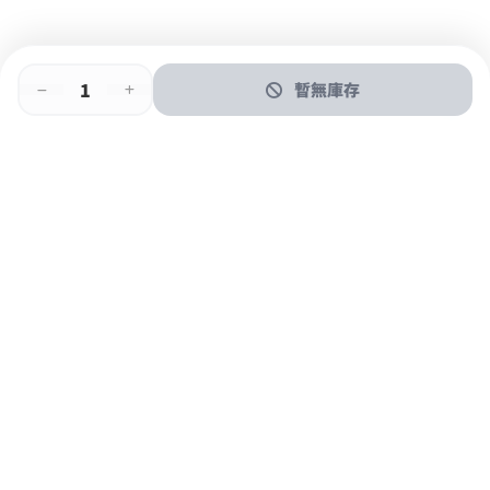
暫無庫存
即時門店取
門店取
送貨上門
最快1小時取貨
購物後可於260+分店取貨
購物滿$600免運費
關於我們
購物指南
支付方式
加入JFUN會員 立即下載