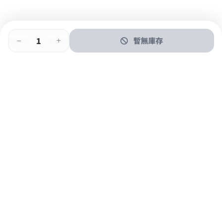
暫無庫存
即時門店取
門店取
送貨上門
最快1小時取貨
購物後可於260+分店取貨
購物滿$600免運費
關於我們
購物指南
支付方式
加入JFUN會員 立即下載