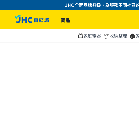
JHC 全面品牌升級，為服務不同社區的
商品
📺
📦
🏠
家庭電器
收納整理