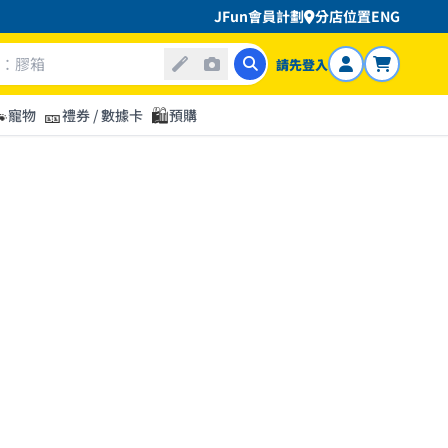
JFun會員計劃
分店位置
ENG
請先登入

🎫
🛍️
寵物
禮券 / 數據卡
預購