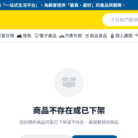
「一站式生活平台」。為顧客提供「最真・最好」的產品與服務。
🛋️
💡
🚗
🥤
🧴

家居日用
傢俬
電子產品
汽車外遊
飲品食品
個人護理
商品不存在或已下架
您訪問的商品可能已下架或不存在，請瀏覽其他商品