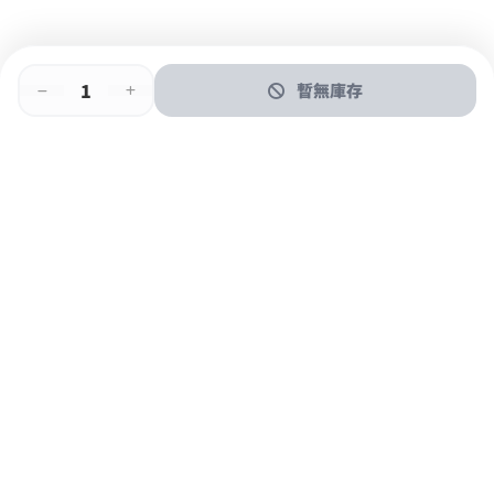
暫無庫存
即時門店取
門店取
送貨上門
最快1小時取貨
購物後可於260+分店取貨
購物滿$600免運費
關於我們
購物指南
支付方式
加入JFUN會員 立即下載