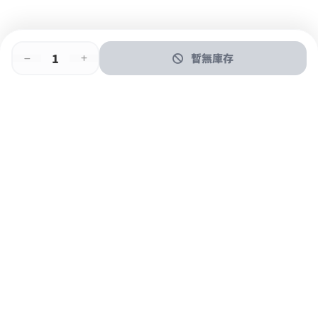
暫無庫存
即時門店取
門店取
送貨上門
最快1小時取貨
購物後可於260+分店取貨
購物滿$600免運費
關於我們
購物指南
支付方式
加入JFUN會員 立即下載