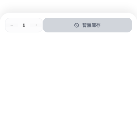
暫無庫存
即時門店取
門店取
送貨上門
最快1小時取貨
購物後可於260+分店取貨
購物滿$600免運費
關於我們
購物指南
支付方式
加入JFUN會員 立即下載