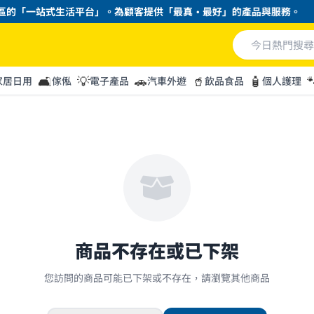
區的「一站式生活平台」。為顧客提供「最真・最好」的產品與服務。
🛋️
💡
🚗
🥤
🧴

家居日用
傢俬
電子產品
汽車外遊
飲品食品
個人護理
商品不存在或已下架
您訪問的商品可能已下架或不存在，請瀏覽其他商品