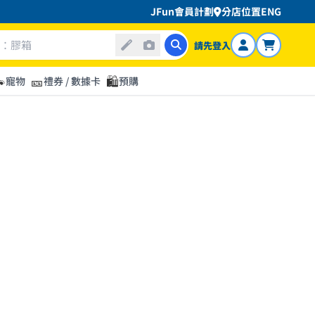
JFun會員計劃
分店位置
ENG
請先登入

🎫
🛍️
寵物
禮券 / 數據卡
預購