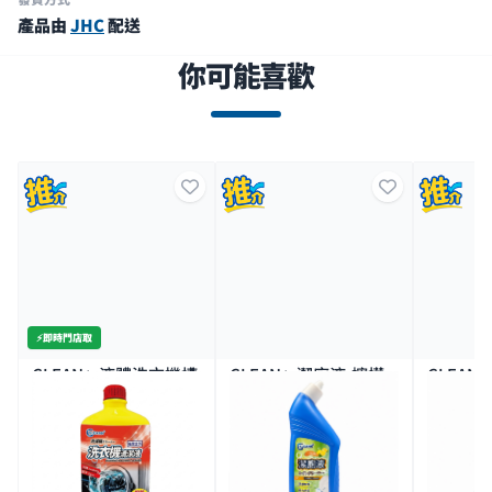
產品由
JHC
配送
你可能喜歡
⚡️即時門店取
CLEAN+-液體洗衣機槽
CLEAN+-潔廁液-檸檬
CLEAN
清洁劑 600G
味750ML
器
$13.9
$9.0
$14.
$10.9
特價