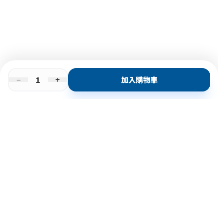
加入購物車
即時門店取
門店取
送貨上門
最快1小時取貨
購物後可於260+分店取貨
購物滿$600免運費
關於我們
購物指南