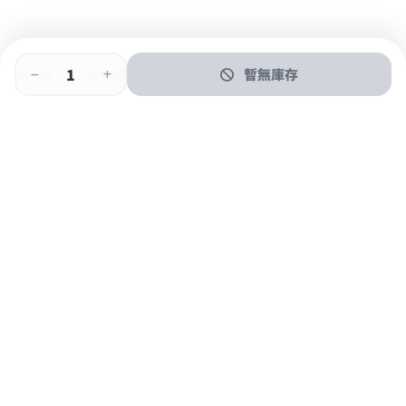
暫無庫存
即時門店取
門店取
送貨上門
最快1小時取貨
購物後可於260+分店取貨
購物滿$600免運費
關於我們
購物指南
支付方式
加入JFUN會員 立即下載