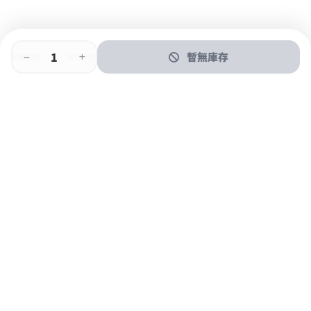
暫無庫存
即時門店取
門店取
送貨上門
最快1小時取貨
購物後可於260+分店取貨
購物滿$600免運費
關於我們
購物指南
支付方式
加入JFUN會員 立即下載