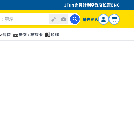
JFun會員計劃
分店位置
ENG
請先登入

🎫
🛍️
寵物
禮券 / 數據卡
預購