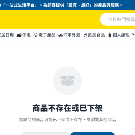
「一站式生活平台」。為顧客提供「最真・最好」的產品與服務。
🛋️
💡
🚗
🥤
🧴

家居日用
傢俬
電子產品
汽車外遊
飲品食品
個人護理
商品不存在或已下架
您訪問的商品可能已下架或不存在，請瀏覽其他商品