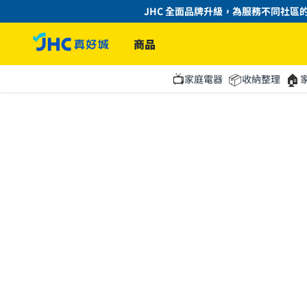
JHC 全面品牌升級，為服務不同社區的
商品
📺
📦
🏠
家庭電器
收納整理