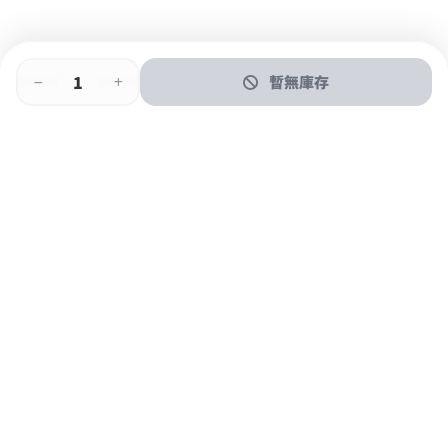
暫無庫存
即時門店取
門店取
送貨上門
最快1小時取貨
購物後可於260+分店取貨
購物滿$600免運費
關於我們
購物指南
支付方式
加入JFUN會員 立即下載