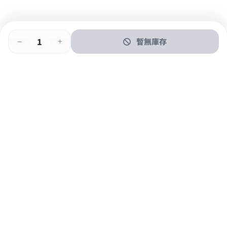
暫無庫存
即時門店取
門店取
送貨上門
最快1小時取貨
購物後可於260+分店取貨
購物滿$600免運費
關於我們
購物指南
支付方式
加入JFUN會員 立即下載