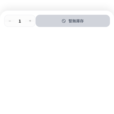
暫無庫存
即時門店取
門店取
送貨上門
最快1小時取貨
購物後可於260+分店取貨
購物滿$600免運費
關於我們
購物指南
支付方式
加入JFUN會員 立即下載