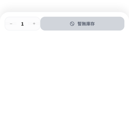
暫無庫存
即時門店取
門店取
送貨上門
最快1小時取貨
購物後可於260+分店取貨
購物滿$600免運費
關於我們
購物指南
支付方式
加入JFUN會員 立即下載