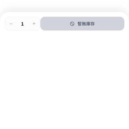
暫無庫存
即時門店取
門店取
送貨上門
最快1小時取貨
購物後可於260+分店取貨
購物滿$600免運費
關於我們
購物指南
支付方式
加入JFUN會員 立即下載