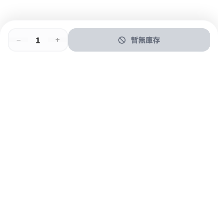
暫無庫存
即時門店取
門店取
送貨上門
最快1小時取貨
購物後可於260+分店取貨
購物滿$600免運費
關於我們
購物指南
支付方式
加入JFUN會員 立即下載