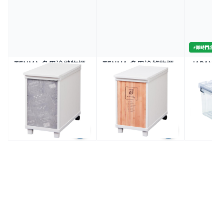
⚡️即時門店取
TENMA-多用途儲物櫃-
TENMA-多用途儲物櫃-
JAPAN 
混凝土圖案 (小)
竹圖案 (小)
膠箱
1K+
$83.3
$83.3
$59.