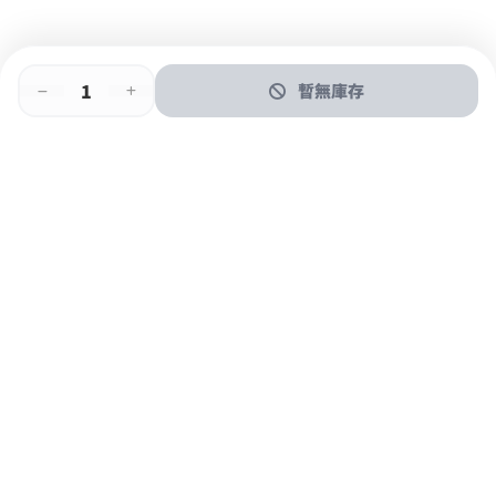
暫無庫存
即時門店取
門店取
送貨上門
最快1小時取貨
購物後可於260+分店取貨
購物滿$600免運費
關於我們
購物指南
支付方式
加入JFUN會員 立即下載