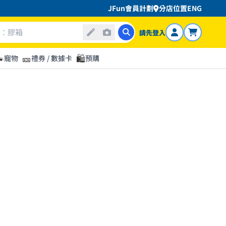
JFun會員計劃
分店位置
ENG
請先登入

🎫
🛍️
寵物
禮券 / 數據卡
預購