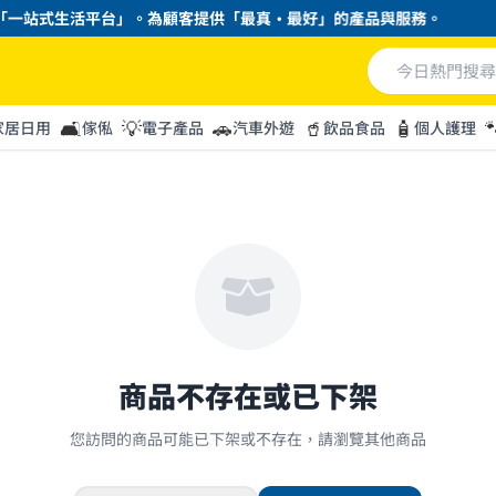
一站式生活平台」。為顧客提供「最真・最好」的產品與服務。
🛋️
💡
🚗
🥤
🧴

家居日用
傢俬
電子產品
汽車外遊
飲品食品
個人護理
商品不存在或已下架
您訪問的商品可能已下架或不存在，請瀏覽其他商品