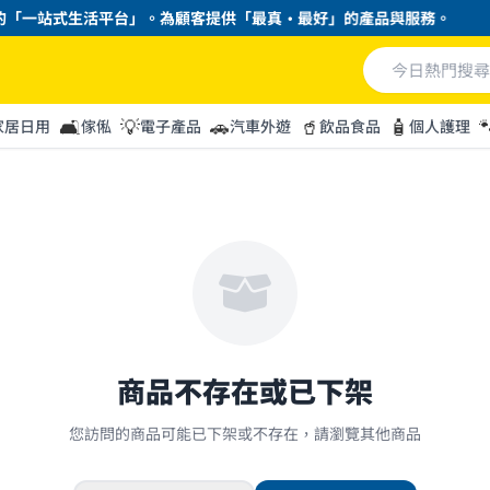
「一站式生活平台」。為顧客提供「最真・最好」的產品與服務。
🛋️
💡
🚗
🥤
🧴

家居日用
傢俬
電子產品
汽車外遊
飲品食品
個人護理
商品不存在或已下架
您訪問的商品可能已下架或不存在，請瀏覽其他商品