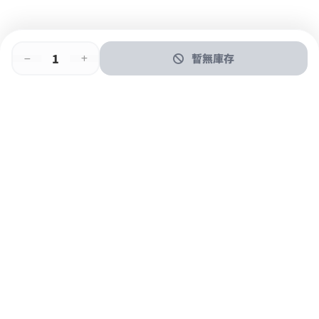
暫無庫存
即時門店取
門店取
送貨上門
最快1小時取貨
購物後可於260+分店取貨
購物滿$600免運費
關於我們
購物指南
支付方式
加入JFUN會員 立即下載