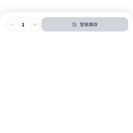
暫無庫存
即時門店取
門店取
送貨上門
最快1小時取貨
購物後可於260+分店取貨
購物滿$600免運費
關於我們
購物指南
支付方式
加入JFUN會員 立即下載