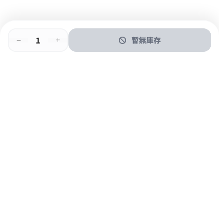
暫無庫存
即時門店取
門店取
送貨上門
最快1小時取貨
購物後可於260+分店取貨
購物滿$600免運費
關於我們
購物指南
支付方式
加入JFUN會員 立即下載