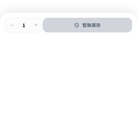
暫無庫存
即時門店取
門店取
送貨上門
最快1小時取貨
購物後可於260+分店取貨
購物滿$600免運費
關於我們
購物指南
支付方式
加入JFUN會員 立即下載