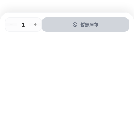
暫無庫存
即時門店取
門店取
送貨上門
最快1小時取貨
購物後可於260+分店取貨
購物滿$600免運費
關於我們
購物指南
支付方式
加入JFUN會員 立即下載