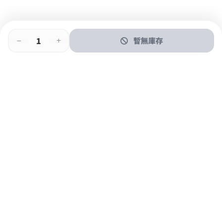
暫無庫存
即時門店取
門店取
送貨上門
最快1小時取貨
購物後可於260+分店取貨
購物滿$600免運費
關於我們
購物指南
支付方式
加入JFUN會員 立即下載