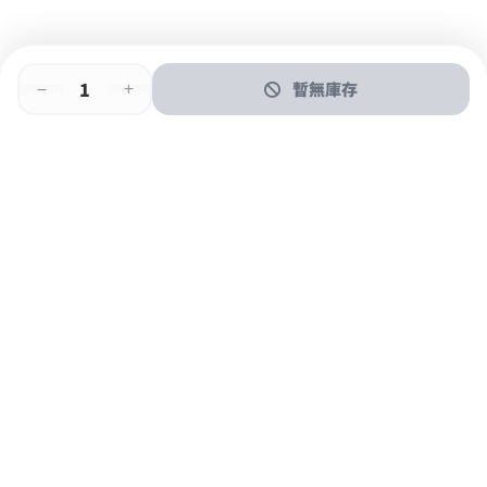
暫無庫存
即時門店取
門店取
送貨上門
最快1小時取貨
購物後可於260+分店取貨
購物滿$600免運費
關於我們
購物指南
支付方式
加入JFUN會員 立即下載